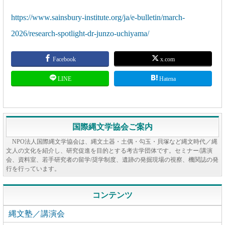
https://www.sainsbury-institute.org/ja/e-bulletin/march-
2026/research-spotlight-dr-junzo-uchiyama/
Facebook
x.com
LINE
Hatena
国際縄文学協会ご案内
NPO法人国際縄文学協会は、縄文土器・土偶・勾玉・貝塚など縄文時代／縄
文人の文化を紹介し、研究促進を目的とする考古学団体です。セミナー/講演
会、資料室、若手研究者の留学/奨学制度、遺跡の発掘現場の視察、機関誌の発
行を行っています。
コンテンツ
縄文塾／講演会