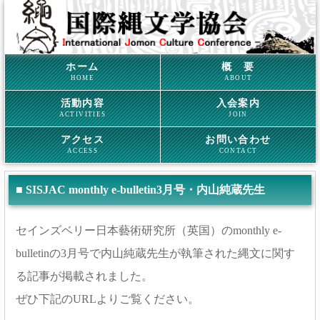
ホーム
概 要
HOME
ABOUT
活動内容
入会案内
ACTIVITIES
JOIN
アクセス
お問い合わせ
ACCESS
CONTACT
■ SISJAC monthly e-bulletin3月号・内山純蔵先生
セインズベリー日本藝術研究所（英国）のmonthly e-
bulletinの3月号で内山純蔵先生が執筆された縄文に関す
る記事が掲載されました。
ぜひ下記のURLよりご覧ください。