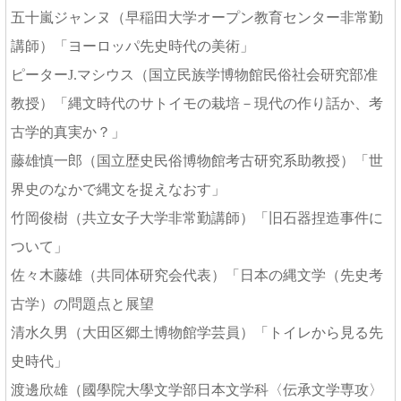
五十嵐ジャンヌ（早稲田大学オープン教育センター非常勤
講師）「ヨーロッパ先史時代の美術」
ピーターJ.マシウス（国立民族学博物館民俗社会研究部准
教授）「縄文時代のサトイモの栽培－現代の作り話か、考
古学的真実か？」
藤雄慎一郎（国立歴史民俗博物館考古研究系助教授）「世
界史のなかで縄文を捉えなおす」
竹岡俊樹（共立女子大学非常勤講師）「旧石器捏造事件に
ついて」
佐々木藤雄（共同体研究会代表）「日本の縄文学（先史考
古学）の問題点と展望
清水久男（大田区郷土博物館学芸員）「トイレから見る先
史時代」
渡邊欣雄（國學院大學文学部日本文学科〈伝承文学専攻〉