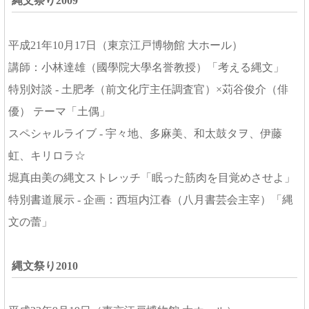
縄文祭り2009
平成21年10月17日（東京江戸博物館 大ホール）
講師：小林達雄（國學院大學名誉教授）「考える縄文」
特別対談 - 土肥孝（前文化庁主任調査官）×苅谷俊介（俳
優） テーマ「土偶」
スペシャルライブ - 宇々地、多麻美、和太鼓タヲ、伊藤
虹、キリロラ☆
堀真由美の縄文ストレッチ「眠った筋肉を目覚めさせよ」
特別書道展示 - 企画：西垣内江春（八月書芸会主宰）「縄
文の蕾」
縄文祭り2010