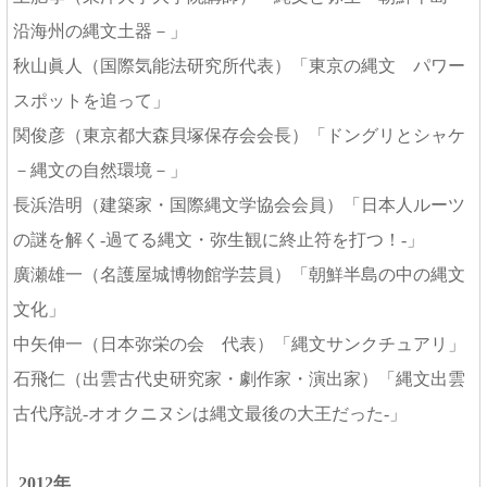
沿海州の縄文土器－」
秋山眞人（国際気能法研究所代表）「東京の縄文 パワー
スポットを追って」
関俊彦（東京都大森貝塚保存会会長）「ドングリとシャケ
－縄文の自然環境－」
長浜浩明（建築家・国際縄文学協会会員）「日本人ルーツ
の謎を解く-過てる縄文・弥生観に終止符を打つ！-」
廣瀬雄一（名護屋城博物館学芸員）「朝鮮半島の中の縄文
文化」
中矢伸一（日本弥栄の会 代表）「縄文サンクチュアリ」
石飛仁（出雲古代史研究家・劇作家・演出家）「縄文出雲
古代序説-オオクニヌシは縄文最後の大王だった-」
2012年