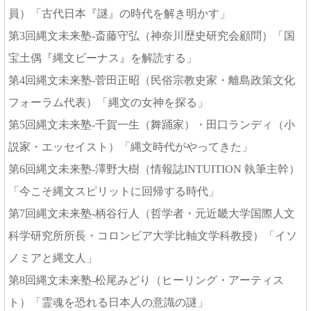
員）「古代日本『謎』の時代を解き明かす」
第3回縄文未来塾-斎藤守弘（神奈川歴史研究会顧問）「国
宝土偶『縄文ビーナス』を解読する」
第4回縄文未来塾-菅田正昭（民俗宗教史家・離島政策文化
フォーラム代表）「縄文の女神を探る」
第5回縄文未来塾-千賀一生（舞踊家）・田口ランディ（小
説家・エッセイスト）「縄文時代がやってきた」
第6回縄文未来塾-澤野大樹（情報誌INTUITION 執筆主幹）
「今こそ縄文スピリットに回帰する時代」
第7回縄文未来塾-柄谷行人（哲学者・元近畿大学国際人文
科学研究所所長・コロンビア大学比軸文学科教授）「イソ
ノミアと縄文人」
第8回縄文未来塾-松尾みどり（ヒーリング・アーティス
ト）「霊魂を恐れる日本人の意識の謎」