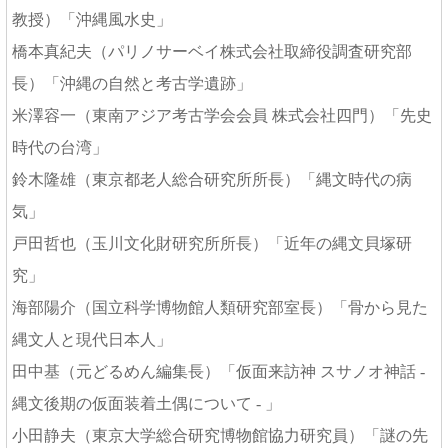
教授）「沖縄風水史」
橋本真紀夫（パリノサーベイ株式会社取締役調査研究部
長）「沖縄の自然と考古学遺跡」
米澤容一（東南アジア考古学会会員 株式会社四門）「先史
時代の台湾」
鈴木隆雄（東京都老人総合研究所所長）「縄文時代の病
気」
戸田哲也（玉川文化財研究所所長）「近年の縄文貝塚研
究」
海部陽介（国立科学博物館人類研究部室長）「骨から見た
縄文人と現代日本人」
田中基（元どるめん編集長）「仮面来訪神 スサノオ神話 -
縄文後期の仮面装着土偶について - 」
小田静夫（東京大学総合研究博物館協力研究員）「謎の先