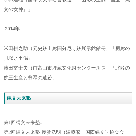
文の女神』」
2014年
米田耕之助（元史跡上総国分尼寺跡展示館館長）「房総の
貝塚と土偶」
藤田富士夫（前富山市埋蔵文化財センター所長）「北陸の
飾玉生産と翡翠の遺跡」
縄文未来塾
第1回縄文未来塾-
第2回縄文未来塾-長浜浩明（建築家・国際縄文学協会会