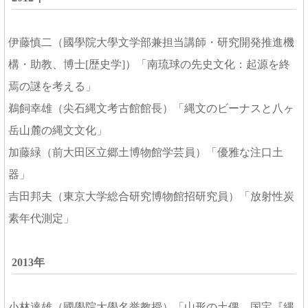
伊藤慎二（國學院大學文学部兼担当講師・研究開発推進機
構・助教、博士[歴史学]）「南琉球の先史文化：起源を終
焉の謎を考える」
鵜飼幸雄（尖石縄文考古館館長）「縄文のビーナスと八ヶ
岳山麓の縄文文化」
加藤緑（前大田区立郷土博物館学芸員）「優雅な注口土
器」
吉田邦夫（東京大学総合研究博物館招研究員）「放射性炭
素年代測定」
2013年
小林達雄（國學院大學名誉教授）「山形の土偶 国宝『縄