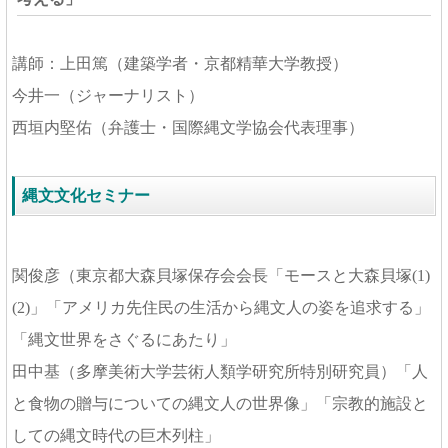
講師：上田篤（建築学者・京都精華大学教授）
今井一（ジャーナリスト）
西垣内堅佑（弁護士・国際縄文学協会代表理事）
縄文文化セミナー
関俊彦（東京都大森貝塚保存会会長「モースと大森貝塚(1)
(2)」「アメリカ先住民の生活から縄文人の姿を追求する」
「縄文世界をさぐるにあたり」
田中基（多摩美術大学芸術人類学研究所特別研究員）「人
と食物の贈与についての縄文人の世界像」「宗教的施設と
しての縄文時代の巨木列柱」