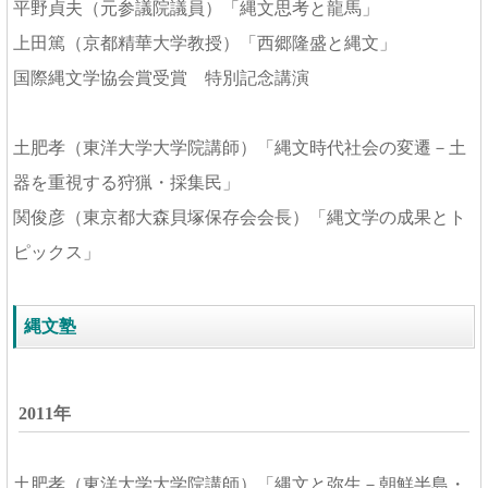
平野貞夫（元参議院議員）「縄文思考と龍馬」
上田篤（京都精華大学教授）「西郷隆盛と縄文」
国際縄文学協会賞受賞 特別記念講演
土肥孝（東洋大学大学院講師）「縄文時代社会の変遷－土
器を重視する狩猟・採集民」
関俊彦（東京都大森貝塚保存会会長）「縄文学の成果とト
ピックス」
縄文塾
2011年
土肥孝（東洋大学大学院講師）「縄文と弥生－朝鮮半島・