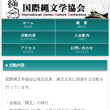
ホーム
概 要
HOME
ABOUT
活動内容
入会案内
ACTIVITIES
JOIN
アクセス
お問い合わせ
ACCESS
CONTACT
■ 活動内容
国際縄文学協会は発足以来、縄文文化に関連する活動を
行っています。
・会報誌『縄文』の発行