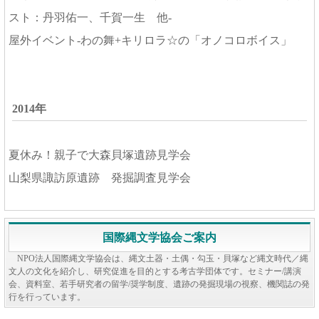
スト：丹羽佑一、千賀一生 他-
屋外イベント-わの舞+キリロラ☆の「オノコロボイス」
2014年
夏休み！親子で大森貝塚遺跡見学会
山梨県諏訪原遺跡 発掘調査見学会
国際縄文学協会ご案内
NPO法人国際縄文学協会は、縄文土器・土偶・勾玉・貝塚など縄文時代／縄
文人の文化を紹介し、研究促進を目的とする考古学団体です。セミナー/講演
会、資料室、若手研究者の留学/奨学制度、遺跡の発掘現場の視察、機関誌の発
行を行っています。