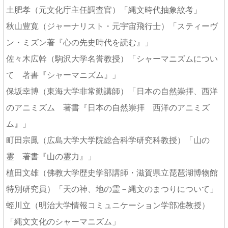
土肥孝（元文化庁主任調査官）「縄文時代抽象紋考」
秋山豊寛（ジャーナリスト・元宇宙飛行士）「スティーヴ
ン・ミズン著『心の先史時代を読む』」
佐々木広幹（駒沢大学名誉教授）「シャーマニズムについ
て 著書『シャーマニズム』」
保坂幸博（東海大学非常勤講師）「日本の自然崇拝、西洋
のアニミズム 著書『日本の自然崇拝 西洋のアニミズ
ム』」
町田宗鳳（広島大学大学院総合科学研究科教授）「山の
霊 著書『山の霊力』」
植田文雄（佛教大学歴史学部講師・滋賀県立琵琶湖博物館
特別研究員）「天の神、地の霊－縄文のまつりについて」
蛭川立（明治大学情報コミュニケーション学部准教授）
「縄文文化のシャーマニズム」