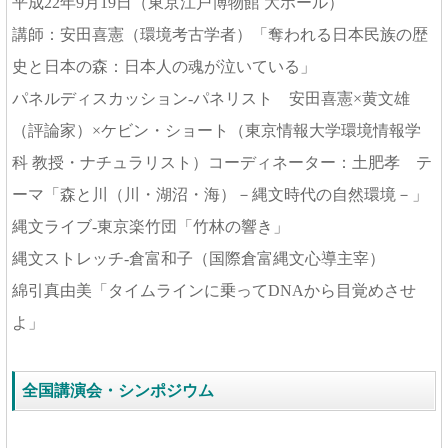
平成22年9月19日（東京江戸博物館 大ホール）
講師：安田喜憲（環境考古学者）「奪われる日本民族の歴
史と日本の森：日本人の魂が泣いている」
パネルディスカッション-パネリスト 安田喜憲×黄文雄
（評論家）×ケビン・ショート（東京情報大学環境情報学
科 教授・ナチュラリスト）コーディネーター：土肥孝 テ
ーマ「森と川（川・湖沼・海）－縄文時代の自然環境－」
縄文ライブ-東京楽竹団「竹林の響き」
縄文ストレッチ-倉富和子（国際倉富縄文心導主宰）
綿引真由美「タイムラインに乗ってDNAから目覚めさせ
よ」
全国講演会・シンポジウム