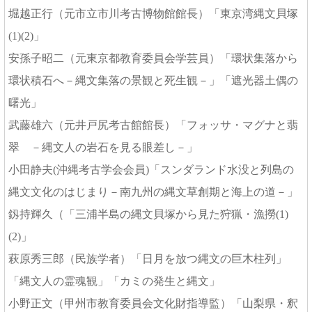
堀越正行（元市立市川考古博物館館長）「東京湾縄文貝塚
(1)(2)」
安孫子昭二（元東京都教育委員会学芸員）「環状集落から
環状積石へ－縄文集落の景観と死生観－」「遮光器土偶の
曙光」
武藤雄六（元井戸尻考古館館長）「フォッサ・マグナと翡
翠 －縄文人の岩石を見る眼差し－」
小田静夫(沖縄考古学会会員)「スンダランド水没と列島の
縄文文化のはじまり－南九州の縄文草創期と海上の道－」
釼持輝久（「三浦半島の縄文貝塚から見た狩猟・漁撈(1)
(2)」
萩原秀三郎（民族学者）「日月を放つ縄文の巨木柱列」
「縄文人の霊魂観」「カミの発生と縄文」
小野正文（甲州市教育委員会文化財指導監）「山梨県・釈