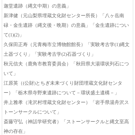
迦堂遺跡（縄文中期）の意義」
新津健（元山梨県埋蔵文化財センター所長）「八ヶ岳南
碌・金生遺跡（縄文後・晩期）の意義」「金生遺跡につい
て(1)(2)」
久保田正寿（元青梅市立博物館館長）「実験考古学(1)縄文
土器づくり」「実験考古学(2)石器づくり」
秋元信夫（鹿角市教育委員会）「秋田県大湯環状列石につ
いて」
江原英（(公財)とちぎ未来づくり財団埋蔵文化財センタ
ー）「栃木県寺野東遺跡について－環状盛土遺構－」
井上雅孝（滝沢村埋蔵文化財センター）「岩手県湯舟沢ス
トーンサークルについて」
斎藤守弘（神話学研究者）「ストーンサークルと縄文至高
神の存在」