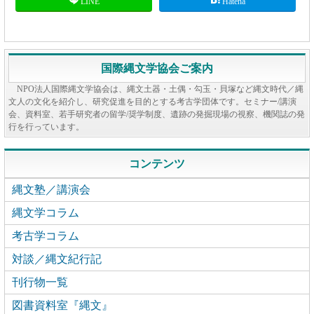
LINE
Hatena
国際縄文学協会ご案内
NPO法人国際縄文学協会は、縄文土器・土偶・勾玉・貝塚など縄文時代／縄
文人の文化を紹介し、研究促進を目的とする考古学団体です。セミナー/講演
会、資料室、若手研究者の留学/奨学制度、遺跡の発掘現場の視察、機関誌の発
行を行っています。
コンテンツ
縄文塾／講演会
縄文学コラム
考古学コラム
対談／縄文紀行記
刊行物一覧
図書資料室『縄文』