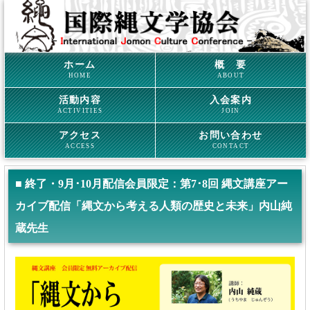
ホーム
概 要
HOME
ABOUT
活動内容
入会案内
ACTIVITIES
JOIN
アクセス
お問い合わせ
ACCESS
CONTACT
■ 終了・9月･10月配信会員限定：第7･8回 縄文講座アー
カイブ配信「縄文から考える人類の歴史と未来」内山純
蔵先生