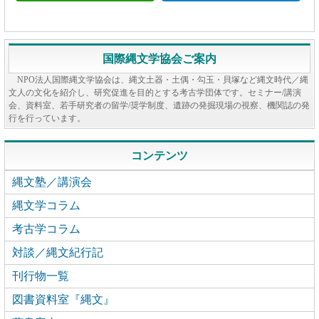
国際縄文学協会ご案内
NPO法人国際縄文学協会は、縄文土器・土偶・勾玉・貝塚など縄文時代／縄
文人の文化を紹介し、研究促進を目的とする考古学団体です。セミナー/講演
会、資料室、若手研究者の留学/奨学制度、遺跡の発掘現場の視察、機関誌の発
行を行っています。
コンテンツ
縄文塾／講演会
縄文学コラム
考古学コラム
対談／縄文紀行記
刊行物一覧
図書資料室『縄文』