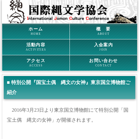
ホーム
概 要
HOME
ABOUT
活動内容
入会案内
ACTIVITIES
JOIN
アクセス
お問い合わせ
ACCESS
CONTACT
■ 特別公開『国宝土偶 縄文の女神』東京国立博物館ご
紹介
2016年3月23日より東京国立博物館にて特別公開「国
宝土偶 縄文の女神」が開催されます。