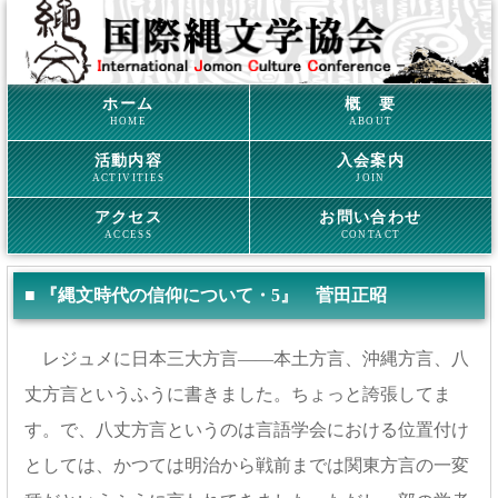
ホーム
概 要
HOME
ABOUT
活動内容
入会案内
ACTIVITIES
JOIN
アクセス
お問い合わせ
ACCESS
CONTACT
■ 『縄文時代の信仰について・5』 菅田正昭
レジュメに日本三大方言――本土方言、沖縄方言、八
丈方言というふうに書きました。ちょっと誇張してま
す。で、八丈方言というのは言語学会における位置付け
としては、かつては明治から戦前までは関東方言の一変