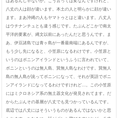
はあるんじゃないか。こう言っては変なんですけれど、
八丈の人は顔が違います。本土の人と明らかに顔が違い
ます。まあ沖縄の人もヤマトゥとはと違います。八丈人
はウチナンチュとも違う感じです。たぶんどこかで南太
平洋的要素が、縄文以前にあったんだと思うんです。ま
あ、伊豆諸島では青ヶ島が一番最南端にあるんですが、
もう少し先になると、小笠原になるわけです。小笠原と
いうのはボニンアイランドというふうに言われていて、
ボニンというのは無人島、巽無人島なわけです。巽無人
島の無人島が訛ってボニンになって、それが英語でボニ
ンアイランドになってるわけですけれど…。この小笠原
にはミクロネシア系の無土器文化が発見されてます。だ
からたぶんその基層が八丈でも見つかっているんです。
底辺では八丈にはそういうものがあるんではないかと思