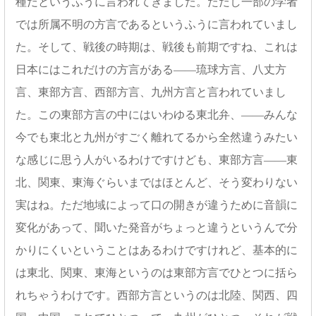
種だというふうに言われてきました。ただし一部の学者
では所属不明の方言であるというふうに言われていまし
た。そして、戦後の時期は、戦後も前期ですね、これは
日本にはこれだけの方言がある――琉球方言、八丈方
言、東部方言、西部方言、九州方言と言われていまし
た。この東部方言の中にはいわゆる東北弁、――みんな
今でも東北と九州がすごく離れてるから全然違うみたい
な感じに思う人がいるわけですけども、東部方言――東
北、関東、東海ぐらいまではほとんど、そう変わりない
実はね。ただ地域によって口の開きが違うために音韻に
変化があって、聞いた発音がちょっと違うというんで分
かりにくいということはあるわけですけれど、基本的に
は東北、関東、東海というのは東部方言でひとつに括ら
れちゃうわけです。西部方言というのは北陸、関西、四