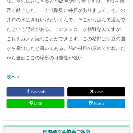
な、今の長さにすると30数mの刳り舟ですね。それを朝
廷に献上した。一方淡路島に井戸がありまして、そこの
井戸の水はきれいだというんで、そこから汲んで運んで
たという記述がある。このタンカーが枯野なんですが、
これをカノと読むことができます。この枯野は伊豆の国
から産出したと書いてある。船の材料の原木ですね。だ
から当然ここの場所の可能性が強い。
次へ＞
Facebook
x.com
LINE
Hatena
国際縄文学協会ご案内