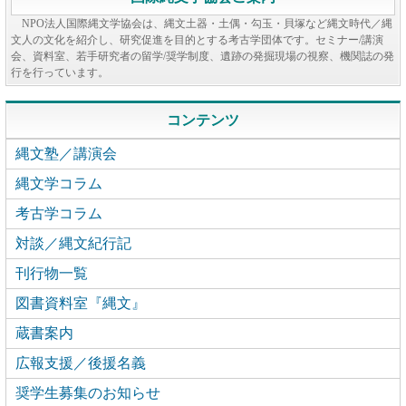
NPO法人国際縄文学協会は、縄文土器・土偶・勾玉・貝塚など縄文時代／縄
文人の文化を紹介し、研究促進を目的とする考古学団体です。セミナー/講演
会、資料室、若手研究者の留学/奨学制度、遺跡の発掘現場の視察、機関誌の発
行を行っています。
コンテンツ
縄文塾／講演会
縄文学コラム
考古学コラム
対談／縄文紀行記
刊行物一覧
図書資料室『縄文』
蔵書案内
広報支援／後援名義
奨学生募集のお知らせ