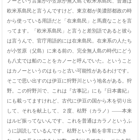
ノーという言葉が小笠原が無人島で欧米系島民、普通は
欧米系島民と言うんですけど、東京都が美濃部都政の時
から使っている用語だと「在来島民」と馬鹿なことを言
ってます。「欧米系島民」と言うと差別語であると彼ら
は言うんで、官庁用語的には在来島民。在来系の人たち
が小笠原（父島）に来る前の、完全無人島の時代にどう
も八丈では船のことをカノーと呼んでいた。ということ
はカノーというのはもっと古い可能性があるわけです。
そこで思い出すのは伊豆に狩野川という地名がある。狩
野。この狩野川で、これは『古事記』にも『日本書紀』
にも載ってますけれど、古代に伊豆の国から木を切り出
して、それを献上して、２度、枯野（カラノ）――本来
はルビ振ってないんです、これを普通はカラノというふ
うに訓読しているんです。枯野という船を非常に大き